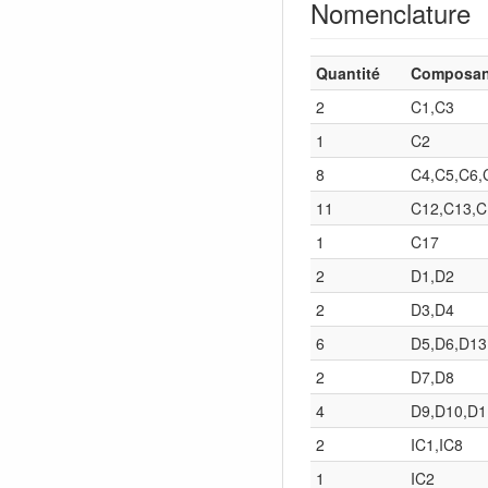
Nomenclature
Quantité
Composan
2
C1,C3
1
C2
8
C4,C5,C6,
11
C12,C13,C
1
C17
2
D1,D2
2
D3,D4
6
D5,D6,D13
2
D7,D8
4
D9,D10,D1
2
IC1,IC8
1
IC2