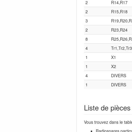
2
R14,R17
2
R15,R18
3
R19,R20,R
2
R23,R24
8
R25,R26,R
4
Tr1,Tr2,Tr3
1
X1
1
X2
4
DIVERS
1
DIVERS
Liste de pièces e
Vous trouvez dans le table
Radiospares particu