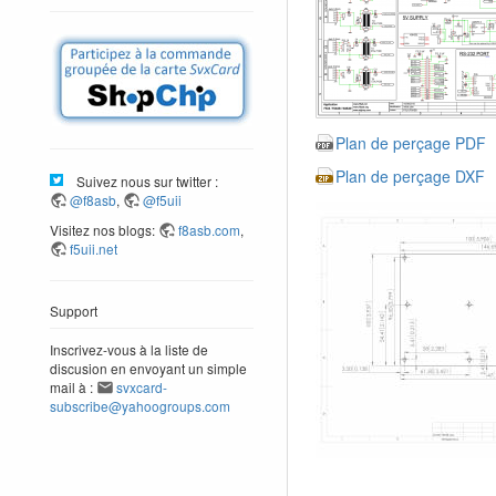
Plan de perçage PDF
Plan de perçage DXF
Suivez nous sur twitter :
@f8asb
,
@f5uii
Visitez nos blogs:
f8asb.com
,
f5uii.net
Support
Inscrivez-vous à la liste de
discusion en envoyant un simple
mail à :
svxcard-
subscribe@yahoogroups.com