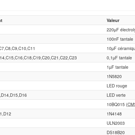
t
Valeur
220µF électrol
100nF tantale
C7,C8,C9,C10,C11
10µF céramiq
14,C15,C16,C18,C19,C20,C21,C22,C23
0,1µF tantale
1µF tantale
1N5820
LED rouge
,D14,D15,D16
LED verte
10BQ015 (
CM
1,D12
1N4148
ULN2003
DS18B20