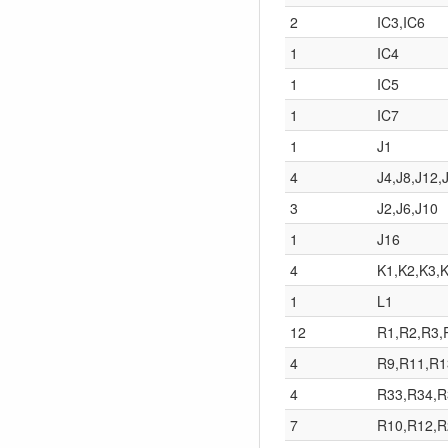
2
IC3,IC6
1
IC4
1
IC5
1
IC7
1
J1
4
J4,J8,J12,
3
J2,J6,J10
1
J16
4
K1,K2,K3,
1
L1
12
R1,R2,R3,
4
R9,R11,R1
4
R33,R34,R
7
R10,R12,R