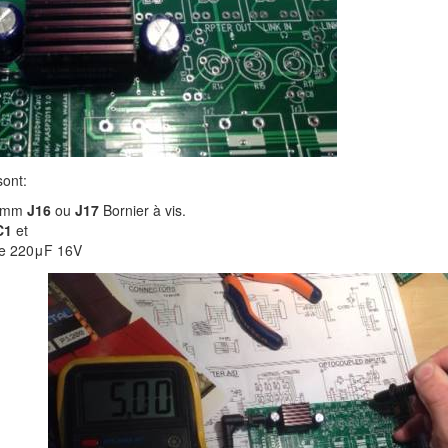
ont:
,1mm
J16
ou
J17
Bornier à vis.
C1
et
e 220μF 16V