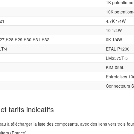
1K potentiomèt
10K potentiomè
21
4,7K 1/4W
10 1/4W
27,R28,R29,R30,R31,R32
0K 1/4W
,Tr4
ETAL P1200
LM2575T-5
KIM-055L
Entretoises 1
Connecteurs 
t tarifs indicatifs
au à télécharger la liste des composants, avec des liens vers trois four
liers (France)