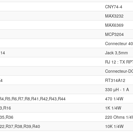
CNY74-4
MAX3232
MAX6369
MCP3204
Connecteur 40
J14
Jack 3,5mm
RJ 12 : TX R
Connecteur-D
K4
RT314A12
330 µH - 1 A
R4,R5,R6,R7,R8,R41,R42,R43,R44
470 1/4W
3,R16
1K 1/4W
35,R36
220 Ohms 1/4W
22,R37,R38,R39,R40
10K 1/4W