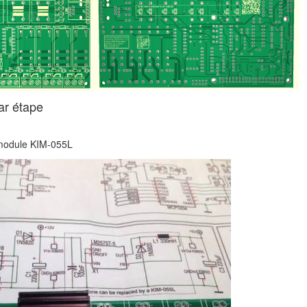
ar étape
 module KIM-055L