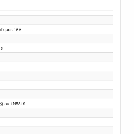
ytiques 16V
ue
S
) ou 1N5819